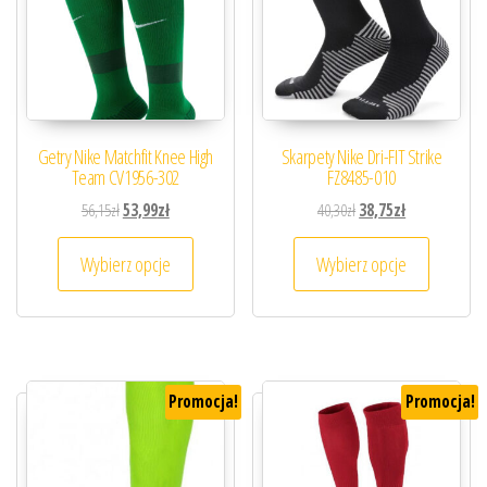
Getry Nike Matchfit Knee High
Skarpety Nike Dri-FIT Strike
Team CV1956-302
FZ8485-010
Pierwotna cena wynosiła: 56,15zł.
Aktualna cena wynosi: 53,99zł.
Pierwotna cena wynosiła
Aktualna cena 
56,15
zł
53,99
zł
40,30
zł
38,75
zł
Ten produkt ma wiele wariantów. Opcje można
Ten prod
Wybierz opcje
Wybierz opcje
Promocja!
Promocja!