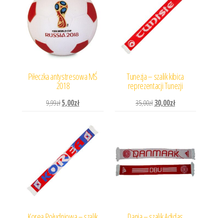
Piłeczka antystresowa MŚ
Tunezja – szalik kibica
2018
reprezentacji Tunezji
Pierwotna cena wynosiła: 9,99zł.
Aktualna cena wynosi: 5,00zł.
Pierwotna cena wynosiła: 
Aktualna cena wyn
9,99
zł
5,00
zł
35,00
zł
30,00
zł
Korea Południowa – szalik
Dania – szalik Adidas