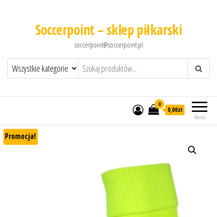
Soccerpoint – sklep piłkarski
soccerpoint@soccerpoint.pl
0
0,00
zł
Menu
Promocja!