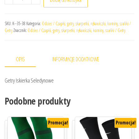
SKU:
K--35-38
Kategoria:
Odzież / Czapki, getry, skarpetki, rękawiczki, kominy, szaliki /
Getry
Znacznik:
Odzież / Czapki, getry, skarpetki, rękawiczki, kominy, szaliki / Getry
OPIS
INFORMACJE DODATKOWE
Getry Iskierka Seledynowe
Podobne produkty
Promocja!
Promocja!