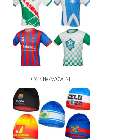
CZAPKI NA ZAMÓWIENIE:
t ma wiele wariantów. Opcje można wybrać na stronie produktu