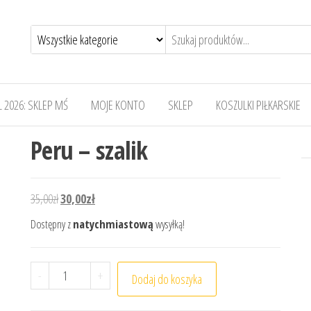
 2026: SKLEP MŚ
MOJE KONTO
SKLEP
KOSZULKI PIŁKARSKIE
Peru – szalik
Pierwotna cena wynosiła: 35,00zł.
Aktualna cena wynosi: 30,00zł.
35,00
zł
30,00
zł
Dostępny z
natychmiastową
wysyłką!
ilość Peru - szalik
-
+
Dodaj do koszyka