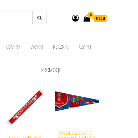
0
0,00
zł
KOMINY
WORKI
RĘCZNIKI
CZAPKI
PROMOCJE
Mistrzostwa Świata –