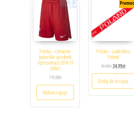
Promoc
Polska – czerwone
Polska – szalik kibica
juniorskie spodenki
Poland
reprezentacji 2018-19
Pierwotna cena
Aktua
39,00
zł
34,99
zł
(Nike)
119,00
zł
Dodaj do koszyka
Ten produkt ma wiele wariantów. 
Wybierz opcje