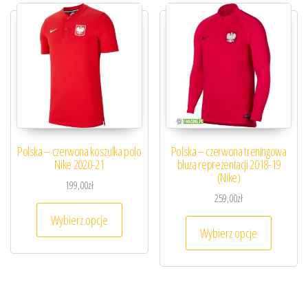
Polska – czerwona koszulka polo
Polska – czerwona treningowa
Nike 2020-21
bluza reprezentacji 2018-19
(Nike)
199,00
zł
259,00
zł
Ten produkt ma wiele wariantów. Opcje można
Wybierz opcje
Ten prod
Wybierz opcje