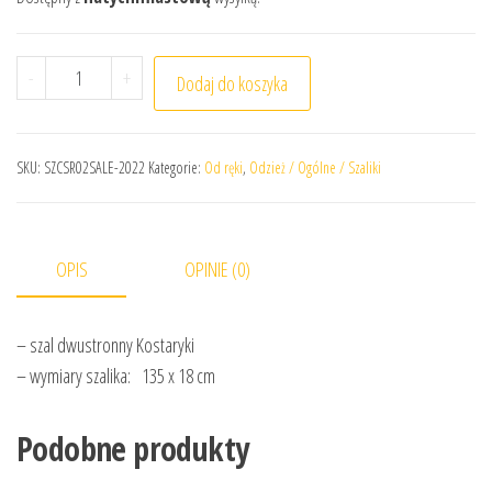
ilość Kostaryka - szalik kibica reprezentacji Kostaryki
-
+
Dodaj do koszyka
SKU:
SZCSR02SALE-2022
Kategorie:
Od ręki
,
Odzież / Ogólne / Szaliki
OPIS
OPINIE (0)
– szal dwustronny Kostaryki
– wymiary szalika: 135 x 18 cm
Podobne produkty