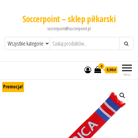
Soccerpoint – sklep piłkarski
soccerpoint@soccerpoint.pl
0
0,00
zł
Menu
Promocja!