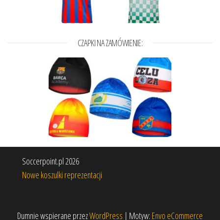
CZAPKI NA ZAMÓWIENIE:
Soccerpoint.pl 2026
Nowe koszulki reprezentacji
Dumnie wspierane przez
WordPress
|
Motyw:
Envo eCommerce