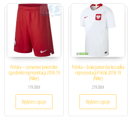
Polska – czerwone juniorskie
Polska – biała juniorska koszulka
spodenki reprezentacji 2018-19
reprezentacji Polski 2018-19
(Nike)
(Nike)
119,00
zł
219,00
zł
Ten produkt ma wiele wariantów. Opcje można
Ten prod
Wybierz opcje
Wybierz opcje