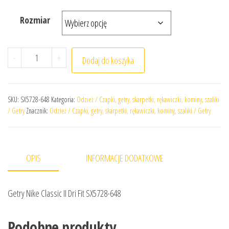
Rozmiar
ilość Getry Nike Classic II Dri Fit SX5728-648
-
+
Dodaj do koszyka
SKU:
SX5728-648
Kategoria:
Odzież / Czapki, getry, skarpetki, rękawiczki, kominy, szaliki
/ Getry
Znacznik:
Odzież / Czapki, getry, skarpetki, rękawiczki, kominy, szaliki / Getry
OPIS
INFORMACJE DODATKOWE
Getry Nike Classic II Dri Fit SX5728-648
Podobne produkty