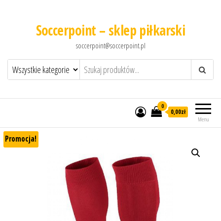
Soccerpoint – sklep piłkarski
soccerpoint@soccerpoint.pl
0
0,00
zł
Menu
Promocja!