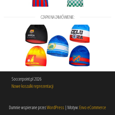
CZAPKI NA ZAMÓWIENIE:
Soccerpoint.pl 2026
Nowe koszulki reprezentacji
Dumnie wspierane przez
WordPress
|
Motyw:
Envo eCommerce