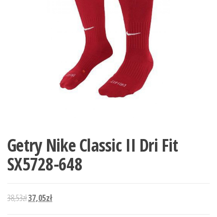
Getry Nike Classic II Dri Fit
SX5728-648
Pierwotna cena wynosiła: 38,53zł.
Aktualna cena wynosi: 37,05zł.
38,53
zł
37,05
zł