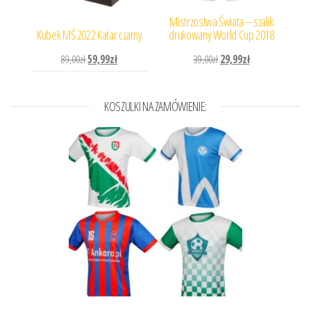
Mistrzostwa Świata – szalik
Kubek MŚ 2022 Katar czarny
drukowany World Cup 2018
Pierwotna cena wynosiła: 89,00zł.
Aktualna cena wynosi: 59,99zł.
Pierwotna cena wynosiła: 
Aktualna cena wyn
89,00
zł
59,99
zł
39,00
zł
29,99
zł
KOSZULKI NA ZAMÓWIENIE: