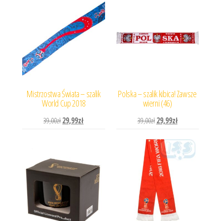
Mistrzostwa Świata – szalik
Polska – szalik kibica! Zawsze
World Cup 2018
wierni (46)
Pierwotna cena wynosiła: 39,00zł.
Aktualna cena wynosi: 29,99zł.
Pierwotna cena wynosiła: 
Aktualna cena wyn
39,00
zł
29,99
zł
39,00
zł
29,99
zł