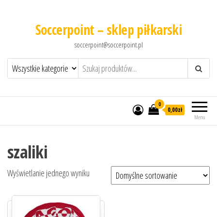
Soccerpoint – sklep piłkarski
soccerpoint@soccerpoint.pl
0
0,00
zł
Menu
szaliki
Wyświetlanie jednego wyniku