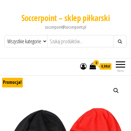
Soccerpoint – sklep piłkarski
soccerpoint@soccerpoint.pl
0
0,00
zł
Menu
Promocja!