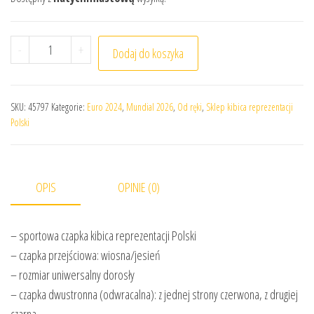
ilość Czapka sportowa jesienna Tobie Polsko
-
+
Dodaj do koszyka
SKU:
45797
Kategorie:
Euro 2024
,
Mundial 2026
,
Od ręki
,
Sklep kibica reprezentacji
Polski
OPIS
OPINIE (0)
– sportowa czapka kibica reprezentacji Polski
– czapka przejściowa: wiosna/jesień
– rozmiar uniwersalny dorosły
– czapka dwustronna (odwracalna): z jednej strony czerwona, z drugiej