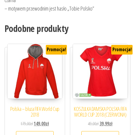
czarna
– motywem przewodnim jest hasło „Tobie Polsko”
Podobne produkty
Promocja!
Promocja!
Polska – bluza FIFA World Cup
KOSZULKA DAMSKA POLSKA FIFA
2018
WORLD CUP 2018 (CZERWONA)
Pierwotna cena wynosiła: 179,00zł.
Aktualna cena wynosi: 149,00zł.
Pierwotna cena wynosiła
Aktualna cena 
179,00
zł
149,00
zł
49,00
zł
39,99
zł
Ten produkt ma wiele wariantów. Opcje można
Ten prod