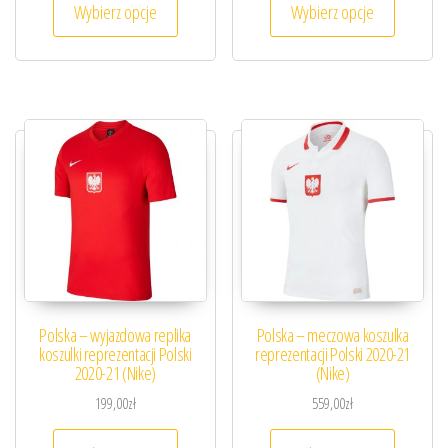
Wybierz opcje
Wybierz opcje
Polska – wyjazdowa replika
Polska – meczowa koszulka
koszulki reprezentacji Polski
reprezentacji Polski 2020-21
2020-21 (Nike)
(Nike)
199,00
zł
559,00
zł
Ten produkt ma wiele wariantów. Opcje można
Ten prod