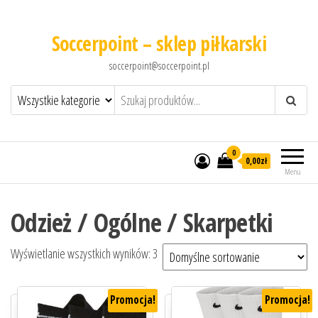
Soccerpoint – sklep piłkarski
soccerpoint@soccerpoint.pl
0
0,00
zł
Menu
Odzież / Ogólne / Skarpetki
Wyświetlanie wszystkich wyników: 3
Promocja!
Promocja!