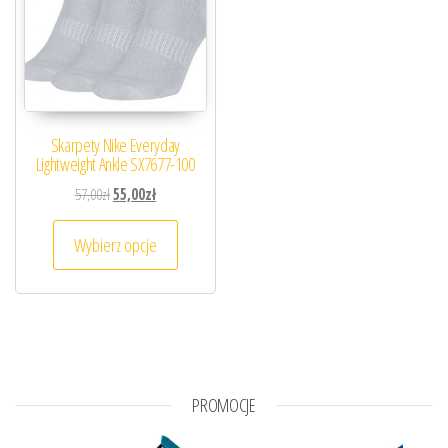
Skarpety Nike Everyday
Lightweight Ankle SX7677-100
Pierwotna cena wynosiła: 57,00zł.
Aktualna cena wynosi: 55,00zł.
57,00
zł
55,00
zł
Ten produkt ma wiele wariantów. Opcje można
Wybierz opcje
PROMOCJE