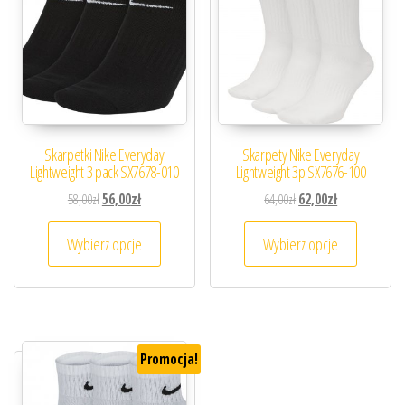
Skarpetki Nike Everyday
Skarpety Nike Everyday
Lightweight 3 pack SX7678-010
Lightweight 3p SX7676-100
Pierwotna cena wynosiła: 58,00zł.
Aktualna cena wynosi: 56,00zł.
Pierwotna cena wynosiła
Aktualna cena 
58,00
zł
56,00
zł
64,00
zł
62,00
zł
Ten produkt ma wiele wariantów. Opcje można
Ten prod
Wybierz opcje
Wybierz opcje
Promocja!