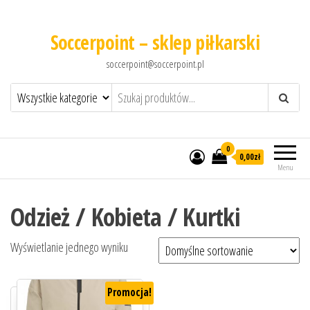
Soccerpoint – sklep piłkarski
soccerpoint@soccerpoint.pl
0
0,00
zł
Menu
Odzież / Kobieta / Kurtki
Wyświetlanie jednego wyniku
Promocja!