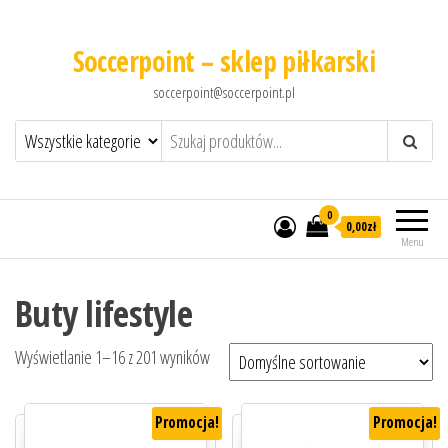
Soccerpoint – sklep piłkarski
soccerpoint@soccerpoint.pl
0
0,00
zł
Menu
Buty lifestyle
Wyświetlanie 1–16 z 201 wyników
Promocja!
Promocja!