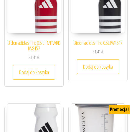
Bidon adidas Tiro 0.5 L TMPWRD
Bidon adidas Tiro 0.5L IW4617
IW8157
31,41
zł
31,41
zł
Dodaj do koszyka
Dodaj do koszyka
Promocja!