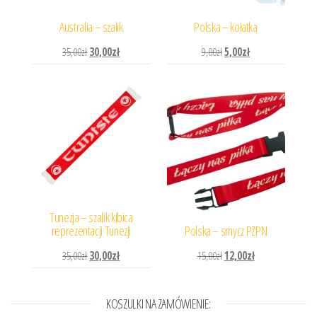
Australia – szalik
Polska – kołatka
Pierwotna cena wynosiła: 35,00zł.
Aktualna cena wynosi: 30,00zł.
Pierwotna cena wynosiła: 
Aktualna cena wynos
35,00
zł
30,00
zł
9,00
zł
5,00
zł
Tunezja – szalik kibica
reprezentacji Tunezji
Polska – smycz PZPN
Pierwotna cena wynosiła: 35,00zł.
Aktualna cena wynosi: 30,00zł.
Pierwotna cena wynosiła: 
Aktualna cena wyn
35,00
zł
30,00
zł
15,00
zł
12,00
zł
KOSZULKI NA ZAMÓWIENIE: