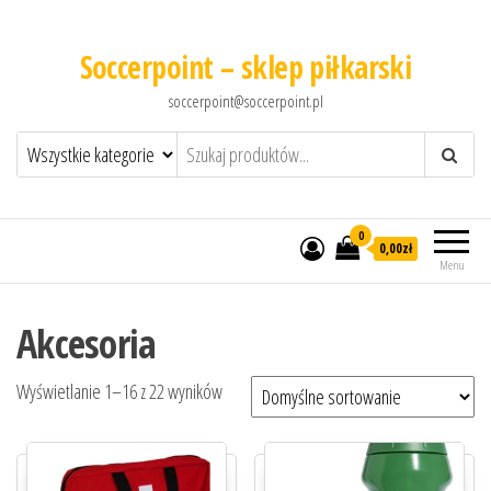
Soccerpoint – sklep piłkarski
soccerpoint@soccerpoint.pl
0
0,00
zł
Menu
Akcesoria
Wyświetlanie 1–16 z 22 wyników