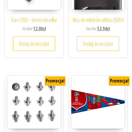
Euro 2020 – breloczek-piłka
Klucz do wkrętów adidas FJ6354
Pierwotna cena wynosiła: 19,00zł.
Aktualna cena wynosi: 12,00zł.
Pierwotna cena wynosiła
Aktualna cena 
19,00
zł
12,00
zł
56,10
zł
53,94
zł
Dodaj do koszyka
Dodaj do koszyka
Promocja!
Promocja!