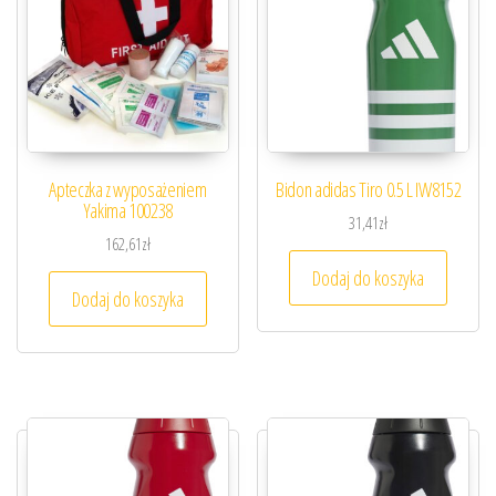
Apteczka z wyposażeniem
Bidon adidas Tiro 0.5 L IW8152
Yakima 100238
31,41
zł
162,61
zł
Dodaj do koszyka
Dodaj do koszyka