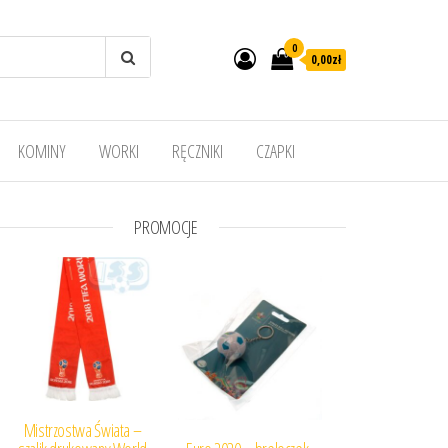
0
0,00
zł
KOMINY
WORKI
RĘCZNIKI
CZAPKI
PROMOCJE
Mistrzostwa Świata –