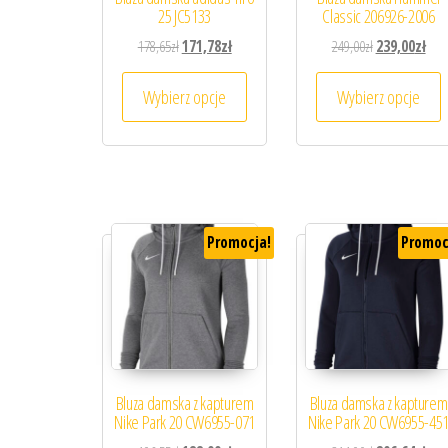
25 JC5133
Classic 206926-2006
Pierwotna cena wynosiła: 178,65zł.
Aktualna cena wynosi: 171,78zł.
Pierwotna cena
Aktu
178,65
zł
171,78
zł
249,00
zł
239,00
zł
Ten produkt ma wiele wariantów. 
T
Wybierz opcje
Wybierz opcje
Promocja!
Promoc
Bluza damska z kapturem
Bluza damska z kapturem
Nike Park 20 CW6955-071
Nike Park 20 CW6955-45