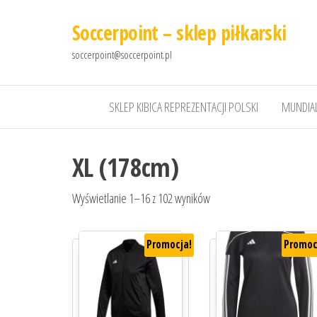
Soccerpoint – sklep piłkarski
soccerpoint@soccerpoint.pl
SKLEP KIBICA REPREZENTACJI POLSKI
MUNDIAL
XL (178cm)
Wyświetlanie 1–16 z 102 wyników
Promocja!
Promoc