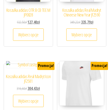
Koszulka adidas OTR B CB TEE M
Koszulka adidas Real Madryt
JP0828
Chineese New Year JF2590
Pierwotna cena wynosiła: 132,50zł.
Aktualna cena wynosi: 127,40zł.
Pierwotna cena wynosiła
Aktualna cena
132,50
zł
127,40
zł
349,22
zł
335,79
zł
Ten produkt ma wiele wariantów. Opcje można
Ten prod
Wybierz opcje
Wybierz opcje
Promocja!
Promocja!
Koszulka adidas Real Madryt Icon
JF2581
Pierwotna cena wynosiła: 316,60zł.
Aktualna cena wynosi: 304,43zł.
316,60
zł
304,43
zł
Ten produkt ma wiele wariantów. Opcje można
Wybierz opcje