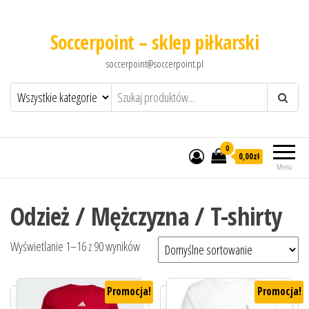
Soccerpoint – sklep piłkarski
soccerpoint@soccerpoint.pl
0
0,00
zł
Menu
Odzież / Mężczyzna / T-shirty
Wyświetlanie 1–16 z 90 wyników
Promocja!
Promocja!