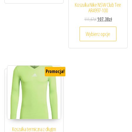
Koszulka Nike NSW Club Tee
AR4997-100
Pierwotna cena wynosiła
Aktualna cena
111,67
zł
107,38
zł
Ten prod
Wybierz opcje
Promocja!
Koszulka termiczna z długim