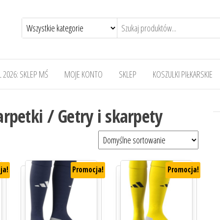
 2026: SKLEP MŚ
MOJE KONTO
SKLEP
KOSZULKI PIŁKARSKIE
arpetki / Getry i skarpety
ja!
Promocja!
Promocja!