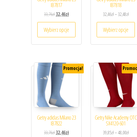
IB7817
IB7818
Pierwotna cena wynosiła: 33,76zł.
Aktualna cena wynosi: 32,46zł.
Zakre
33,76
zł
32,46
zł
32,46
zł
–
32,48
zł
Ten produkt ma wiele wariantów. 
T
Wybierz opcje
Wybierz opcje
Promocja!
Promoc
Getry adidas Milano 23
Getry Nike Academy OTC
IB7822
SX4120-601
Pierwotna cena wynosiła: 33,76zł.
Aktualna cena wynosi: 32,46zł.
Zakre
33,76
zł
32,46
zł
39,85
zł
–
48,00
zł