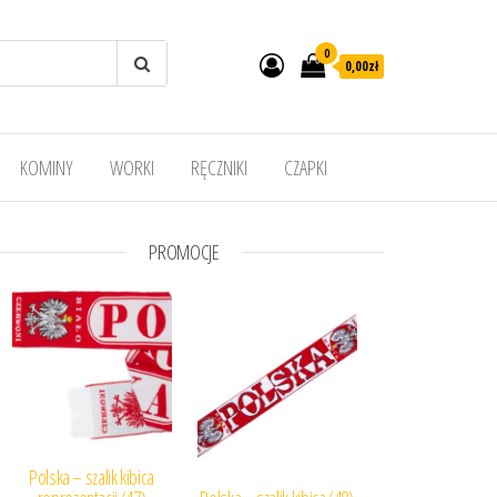
0
0,00
zł
KOMINY
WORKI
RĘCZNIKI
CZAPKI
PROMOCJE
Polska – szalik kibica