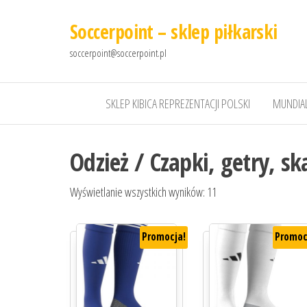
Soccerpoint – sklep piłkarski
soccerpoint@soccerpoint.pl
SKLEP KIBICA REPREZENTACJI POLSKI
MUNDIAL
Odzież / Czapki, getry, sk
Wyświetlanie wszystkich wyników: 11
Promocja!
Promoc