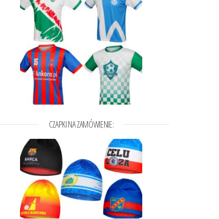
,46zł do 32,48zł
a wybrać na stronie produktu
t ma wiele wariantów. Opcje można wybrać na stronie produktu
CZAPKI NA ZAMÓWIENIE: