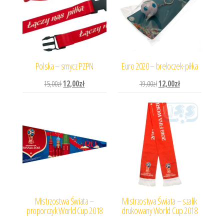
Polska – smycz PZPN
Euro 2020 – breloczek-piłka
Pierwotna cena wynosiła: 15,00zł.
Aktualna cena wynosi: 12,00zł.
Pierwotna cena wynosiła: 
Aktualna cena wyn
15,00
zł
12,00
zł
19,00
zł
12,00
zł
Mistrzostwa Świata –
Mistrzostwa Świata – szalik
proporczyk World Cup 2018
drukowany World Cup 2018