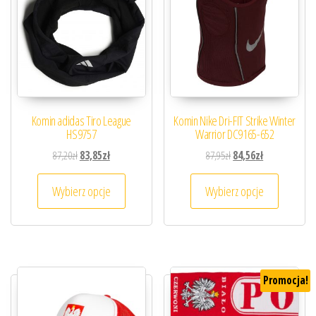
Komin adidas Tiro League
Komin Nike Dri-FIT Strike Winter
HS9757
Warrior DC9165-652
Pierwotna cena wynosiła: 87,20zł.
Aktualna cena wynosi: 83,85zł.
Pierwotna cena wynosiła
Aktualna cena 
87,20
zł
83,85
zł
87,95
zł
84,56
zł
Ten produkt ma wiele wariantów. Opcje można
Ten prod
Wybierz opcje
Wybierz opcje
Promocja!