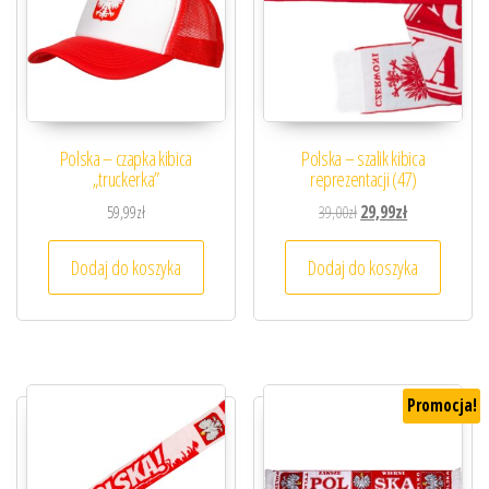
Polska – czapka kibica
Polska – szalik kibica
„truckerka”
reprezentacji (47)
Pierwotna cena wynosiła
Aktualna cena 
59,99
zł
39,00
zł
29,99
zł
Dodaj do koszyka
Dodaj do koszyka
Promocja!