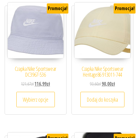
Promocja!
Promocja!
Czapka Nike Sportswear
Czapka Nike Sportswear
DC3967-536
Heritage86 913011-744
Pierwotna cena wynosiła: 121,67zł.
Aktualna cena wynosi: 116,99zł.
Pierwotna cena wynosiła
Aktualna cena 
121,67
zł
116,99
zł
93,60
zł
90,00
zł
Ten produkt ma wiele wariantów. Opcje można
Wybierz opcje
Dodaj do koszyka