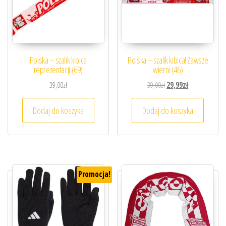
Polska – szalik kibica
Polska – szalik kibica! Zawsze
reprezentacji (69)
wierni (46)
Pierwotna cena wynosiła
Aktualna cena 
39,00
zł
39,00
zł
29,99
zł
Dodaj do koszyka
Dodaj do koszyka
Promocja!