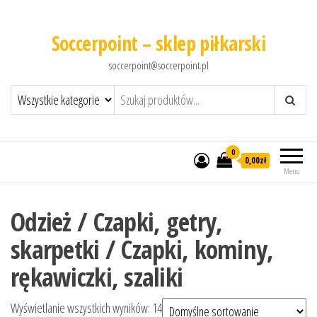
Soccerpoint – sklep piłkarski
soccerpoint@soccerpoint.pl
0
0,00
zł
Menu
Odzież / Czapki, getry,
skarpetki / Czapki, kominy,
rękawiczki, szaliki
Wyświetlanie wszystkich wyników: 14