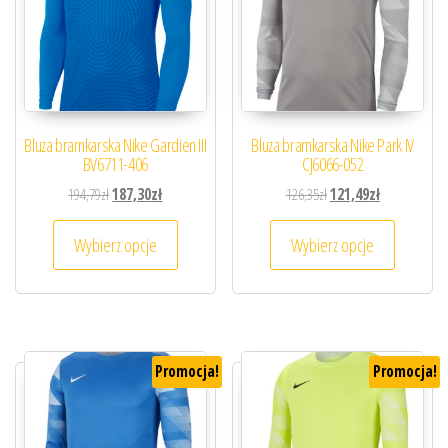
Bluza bramkarska Nike Gardien III
Bluza bramkarska Nike Park IV
BV6711-406
CJ6066-052
Pierwotna cena wynosiła: 194,79zł.
Aktualna cena wynosi: 187,30zł.
Pierwotna cena wynosiła
Aktualna cena
194,79
zł
187,30
zł
126,35
zł
121,49
zł
Ten produkt ma wiele wariantów. Opcje można
Ten prod
Wybierz opcje
Wybierz opcje
Promocja!
Promocja!