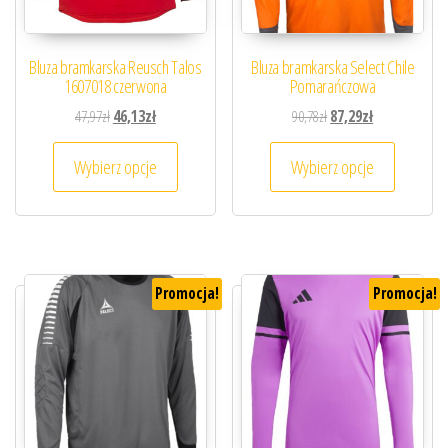
Bluza bramkarska Reusch Talos
Bluza bramkarska Select Chile
1607018 czerwona
Pomarańczowa
Pierwotna cena wynosiła: 47,97zł.
Aktualna cena wynosi: 46,13zł.
Pierwotna cena wynosiła
Aktualna cena 
47,97
zł
46,13
zł
90,78
zł
87,29
zł
Ten produkt ma wiele wariantów. Opcje można
Ten prod
Wybierz opcje
Wybierz opcje
Promocja!
Promocja!