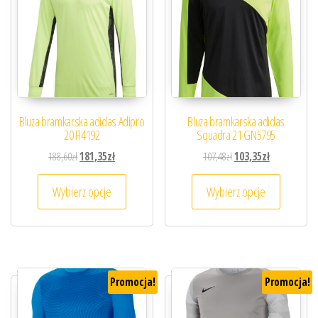
Bluza bramkarska adidas Adipro
Bluza bramkarska adidas
20 FI4192
Squadra 21 GN5795
Pierwotna cena wynosiła: 188,60zł.
Aktualna cena wynosi: 181,35zł.
Pierwotna cena wynosiła
Aktualna cena
188,60
zł
181,35
zł
107,48
zł
103,35
zł
Ten produkt ma wiele wariantów. Opcje można
Ten prod
Wybierz opcje
Wybierz opcje
Promocja!
Promocja!