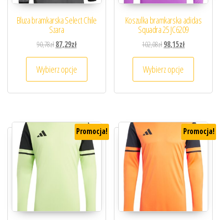
Bluza bramkarska Select Chile
Koszulka bramkarska adidas
Szara
Squadra 25 JC6209
Pierwotna cena wynosiła: 90,78zł.
Aktualna cena wynosi: 87,29zł.
Pierwotna cena wynosił
Aktualna cena 
90,78
zł
87,29
zł
102,08
zł
98,15
zł
Ten produkt ma wiele wariantów. Opcje można
Ten prod
Wybierz opcje
Wybierz opcje
Promocja!
Promocja!