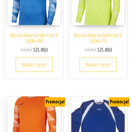
Bluza bramkarska Nike Park IV
Bluza bramkarska Nike Park IV
CJ6066-463
CJ6066-702
Pierwotna cena wynosiła: 126,35zł.
Aktualna cena wynosi: 121,49zł.
Pierwotna cena wynosiła
Aktualna cena
126,35
zł
121,49
zł
126,35
zł
121,49
zł
Ten produkt ma wiele wariantów. Opcje można
Ten prod
Wybierz opcje
Wybierz opcje
Promocja!
Promocja!