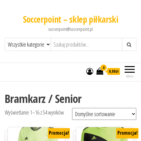
Soccerpoint – sklep piłkarski
soccerpoint@soccerpoint.pl
0
0,00
zł
Menu
Bramkarz / Senior
Wyświetlanie 1–16 z 54 wyników
Promocja!
Promocja!