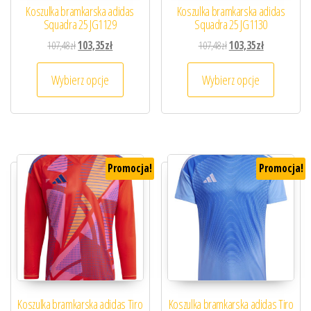
Koszulka bramkarska adidas
Koszulka bramkarska adidas
Squadra 25 JG1129
Squadra 25 JG1130
Pierwotna cena wynosiła: 107,48zł.
Aktualna cena wynosi: 103,35zł.
Pierwotna cena wynosiła
Aktualna cena
107,48
zł
103,35
zł
107,48
zł
103,35
zł
Ten produkt ma wiele wariantów. Opcje można
Ten prod
Wybierz opcje
Wybierz opcje
Promocja!
Promocja!
Koszulka bramkarska adidas Tiro
Koszulka bramkarska adidas Tiro