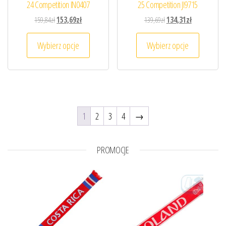
24 Competition IN0407
25 Competition JI9715
Pierwotna cena wynosiła: 159,84zł.
Aktualna cena wynosi: 153,69zł.
Pierwotna cena wynosiła
Aktualna cena
159,84
zł
153,69
zł
139,69
zł
134,31
zł
Ten produkt ma wiele wariantów. Opcje można
Ten prod
Wybierz opcje
Wybierz opcje
1
2
3
4
→
PROMOCJE