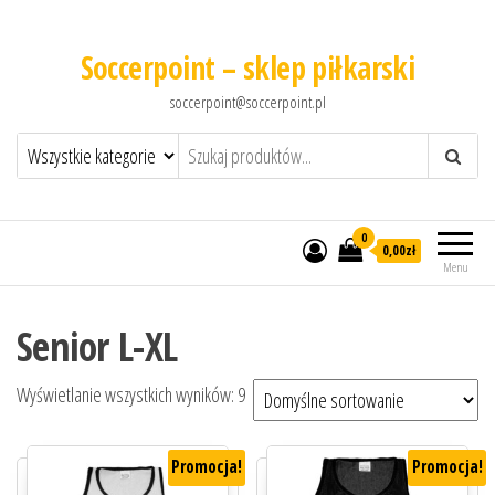
Soccerpoint – sklep piłkarski
soccerpoint@soccerpoint.pl
0
0,00
zł
Menu
Senior L-XL
Wyświetlanie wszystkich wyników: 9
Promocja!
Promocja!