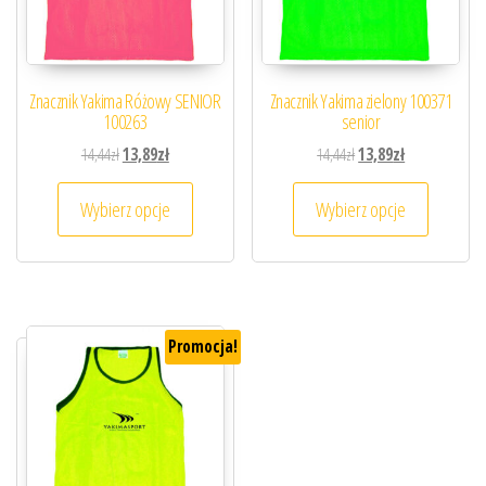
Znacznik Yakima Różowy SENIOR
Znacznik Yakima zielony 100371
100263
senior
Pierwotna cena wynosiła: 14,44zł.
Aktualna cena wynosi: 13,89zł.
Pierwotna cena wynosiła
Aktualna cena 
14,44
zł
13,89
zł
14,44
zł
13,89
zł
Ten produkt ma wiele wariantów. Opcje można
Ten prod
Wybierz opcje
Wybierz opcje
Promocja!