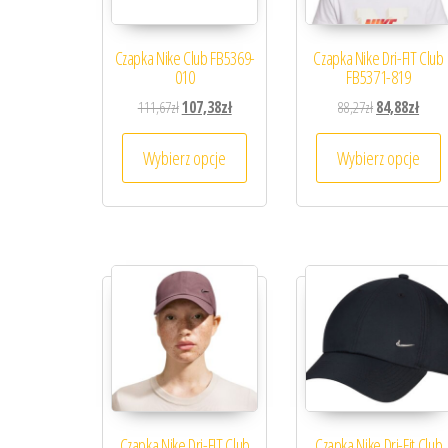
Czapka Nike Club FB5369-
Czapka Nike Dri-FIT Club
010
FB5371-819
Pierwotna cena wynosiła: 111,67zł.
Aktualna cena wynosi: 107,38zł.
Pierwotna cena
Aktua
111,67
zł
107,38
zł
88,27
zł
84,88
zł
Ten produkt ma wiele wariantów. 
T
Wybierz opcje
Wybierz opcje
Czapka Nike Dri-FIT Club
Czapka Nike Dri-Fit Club