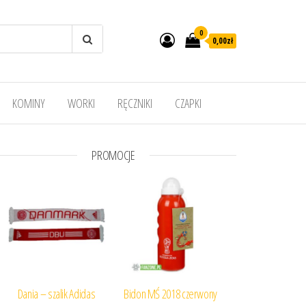
0
0,00
zł
KOMINY
WORKI
RĘCZNIKI
CZAPKI
PROMOCJE
Dania – szalik Adidas
Bidon MŚ 2018 czerwony