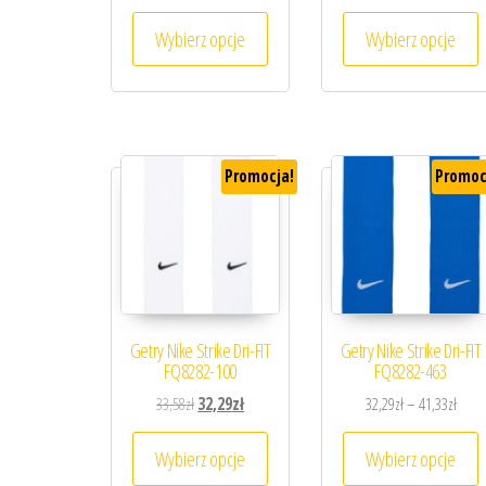
Ten produkt ma wiele wariantów. 
T
Wybierz opcje
Wybierz opcje
Promocja!
Promoc
Getry Nike Strike Dri-FIT
Getry Nike Strike Dri-FIT
FQ8282-100
FQ8282-463
Pierwotna cena wynosiła: 33,58zł.
Aktualna cena wynosi: 32,29zł.
Zakre
33,58
zł
32,29
zł
32,29
zł
–
41,33
zł
Ten produkt ma wiele wariantów. 
T
Wybierz opcje
Wybierz opcje