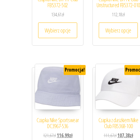
FB5372-502
Unstructured FB5372-010
134,61
zł
112,18
zł
Ten produkt ma wiele wariantów. 
T
Wybierz opcje
Wybierz opcje
Promocja!
Promoc
Czapka Nike Sportswear
Czapka z daszkiem Nike
DC3967-536
Club FB5368-100
Pierwotna cena wynosiła: 121,67zł.
Aktualna cena wynosi: 116,99zł.
Pierwotna cena
Aktu
121,67
zł
116,99
zł
111,67
zł
107,38
zł