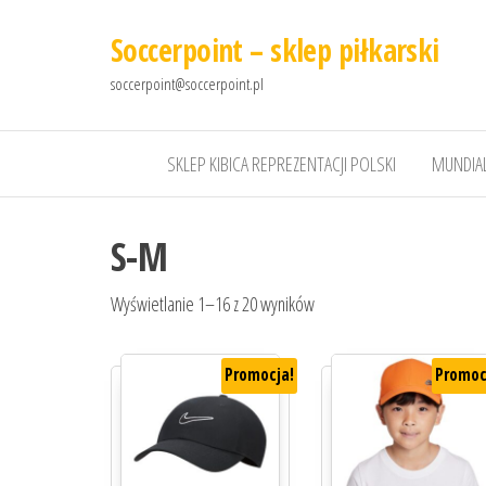
Soccerpoint – sklep piłkarski
soccerpoint@soccerpoint.pl
SKLEP KIBICA REPREZENTACJI POLSKI
MUNDIAL
S-M
Wyświetlanie 1–16 z 20 wyników
Promocja!
Promoc