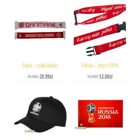
Dania – szalik Adidas
Polska – smycz PZPN
Pierwotna cena wynosiła: 39,00zł.
Aktualna cena wynosi: 29,99zł.
Pierwotna cena wynosiła: 
Aktualna cena wyn
39,00
zł
29,99
zł
15,00
zł
12,00
zł