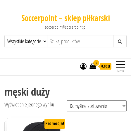
Soccerpoint – sklep piłkarski
soccerpoint@soccerpoint.pl
0
0,00
zł
Menu
męski duży
Wyświetlanie jednego wyniku
Promocja!