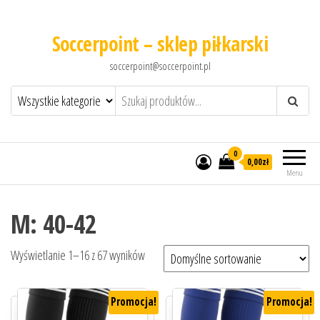
Soccerpoint – sklep piłkarski
soccerpoint@soccerpoint.pl
0
0,00
zł
Menu
M: 40-42
Wyświetlanie 1–16 z 67 wyników
Promocja!
Promocja!