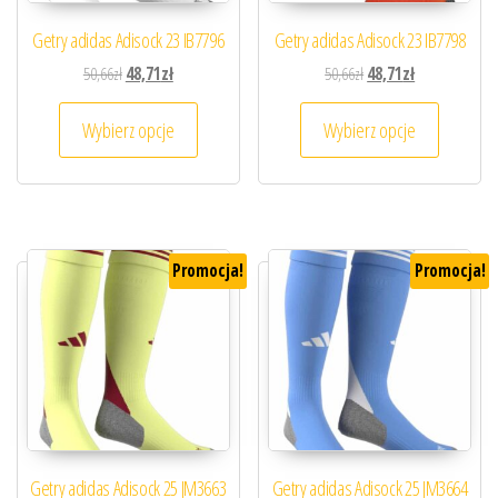
Getry adidas Adisock 23 IB7796
Getry adidas Adisock 23 IB7798
Pierwotna cena wynosiła: 50,66zł.
Aktualna cena wynosi: 48,71zł.
Pierwotna cena wynosiła
Aktualna cena 
50,66
zł
48,71
zł
50,66
zł
48,71
zł
Ten produkt ma wiele wariantów. Opcje można
Ten prod
Wybierz opcje
Wybierz opcje
Promocja!
Promocja!
Getry adidas Adisock 25 JM3663
Getry adidas Adisock 25 JM3664