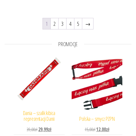
1
2
3
4
5
→
PROMOCJE
Dania – szalik kibica
reprezentacji Danii
Polska – smycz PZPN
Pierwotna cena wynosiła: 39,00zł.
Aktualna cena wynosi: 29,99zł.
Pierwotna cena wynosiła: 
Aktualna cena wyn
39,00
zł
29,99
zł
15,00
zł
12,00
zł