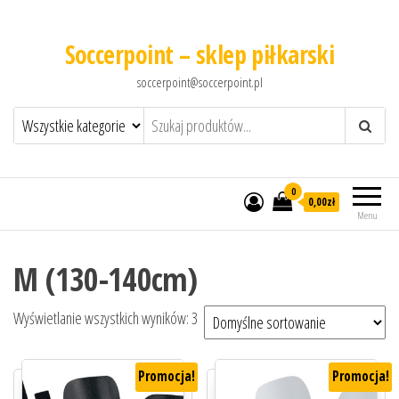
Soccerpoint – sklep piłkarski
soccerpoint@soccerpoint.pl
0
0,00
zł
Menu
M (130-140cm)
Wyświetlanie wszystkich wyników: 3
Promocja!
Promocja!