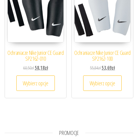
Ochraniacze Nike Junior CE Guard
Ochraniacze Nike Junior CE Guard
SP2162-010
SP2162-100
Pierwotna cena wynosiła: 60,50zł.
Aktualna cena wynosi: 58,18zł.
Pierwotna cena wynosiła
Aktualna cena 
60,50
zł
58,18
zł
55,84
zł
53,69
zł
Ten produkt ma wiele wariantów. Opcje można
Ten prod
Wybierz opcje
Wybierz opcje
PROMOCJE