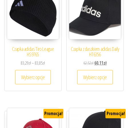
Czapka adidas Tiro League
Czapka z daszkiem adidas Daily
HS9765
HT6356
Zakres cen: od 83,29zł do 83,85zł
Pierwotna cena wynosiła
Aktualna cena 
83,29
zł
–
83,85
zł
62,52
zł
60,11
zł
Ten produkt ma wiele wariantów. Opcje można
Ten prod
Wybierz opcje
Wybierz opcje
Promocja!
Promocja!