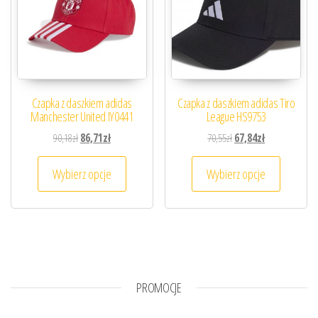
Czapka z daszkiem adidas
Czapka z daszkiem adidas Tiro
Manchester United IY0441
League HS9753
Pierwotna cena wynosiła: 90,18zł.
Aktualna cena wynosi: 86,71zł.
Pierwotna cena wynosiła
Aktualna cena 
90,18
zł
86,71
zł
70,55
zł
67,84
zł
Ten produkt ma wiele wariantów. Opcje można
Ten prod
Wybierz opcje
Wybierz opcje
PROMOCJE