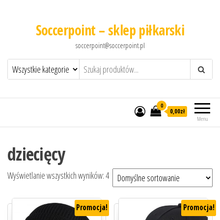
Soccerpoint – sklep piłkarski
soccerpoint@soccerpoint.pl
0
0,00
zł
Menu
dziecięcy
Wyświetlanie wszystkich wyników: 4
Promocja!
Promocja!