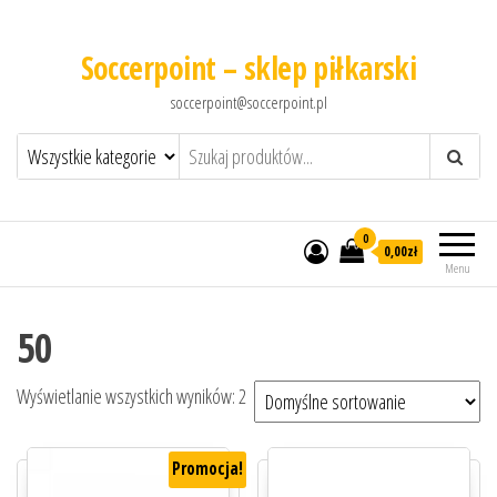
Soccerpoint – sklep piłkarski
soccerpoint@soccerpoint.pl
0
0,00
zł
Menu
50
Wyświetlanie wszystkich wyników: 2
Promocja!