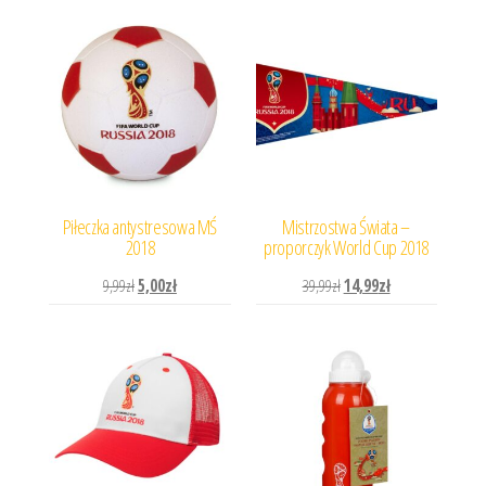
Piłeczka antystresowa MŚ
Mistrzostwa Świata –
2018
proporczyk World Cup 2018
Pierwotna cena wynosiła: 9,99zł.
Aktualna cena wynosi: 5,00zł.
Pierwotna cena wynosiła: 
Aktualna cena wyn
9,99
zł
5,00
zł
39,99
zł
14,99
zł