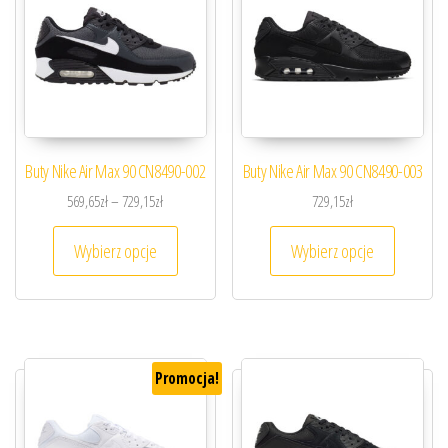
Buty Nike Air Max 90 CN8490-002
Buty Nike Air Max 90 CN8490-003
Zakres cen: od 569,65zł do 729,15zł
569,65
zł
–
729,15
zł
729,15
zł
Ten produkt ma wiele wariantów. Opcje można
Ten prod
Wybierz opcje
Wybierz opcje
Promocja!