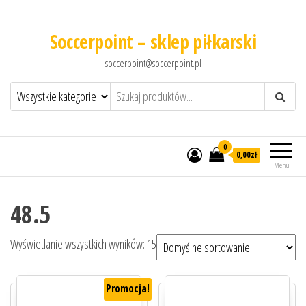
Soccerpoint – sklep piłkarski
soccerpoint@soccerpoint.pl
0
0,00
zł
Menu
48.5
Wyświetlanie wszystkich wyników: 15
Promocja!