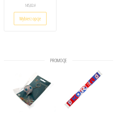
145,82
zł
Ten produkt ma wiele wariantów. Opcje można
Wybierz opcje
PROMOCJE