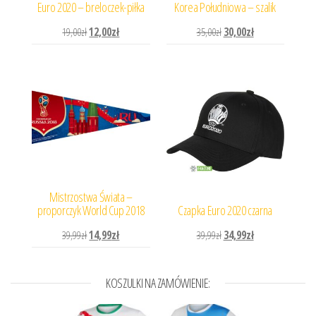
Euro 2020 – breloczek-piłka
Korea Południowa – szalik
Pierwotna cena wynosiła: 19,00zł.
Aktualna cena wynosi: 12,00zł.
Pierwotna cena wynosiła: 
Aktualna cena wyn
19,00
zł
12,00
zł
35,00
zł
30,00
zł
Mistrzostwa Świata –
proporczyk World Cup 2018
Czapka Euro 2020 czarna
Pierwotna cena wynosiła: 39,99zł.
Aktualna cena wynosi: 14,99zł.
Pierwotna cena wynosiła: 
Aktualna cena wyn
39,99
zł
14,99
zł
39,99
zł
34,99
zł
KOSZULKI NA ZAMÓWIENIE: