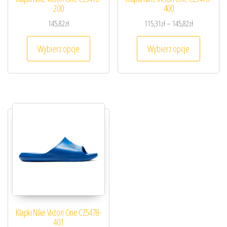
200
400
Zakres cen: o
145,82
zł
115,31
zł
–
145,82
zł
Ten produkt ma wiele wariantów. Opcje można
Ten prod
Wybierz opcje
Wybierz opcje
Klapki Nike Victori One CZ5478-
401