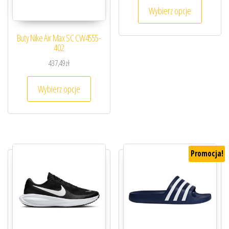
Ten prod
Wybierz opcje
Buty Nike Air Max SC CW4555-
402
437,49
zł
Ten produkt ma wiele wariantów. Opcje można
Wybierz opcje
Promocja!