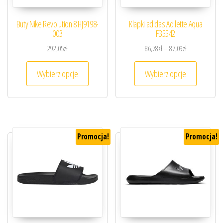
Buty Nike Revolution 8 HJ9198-
Klapki adidas Adilette Aqua
003
F35542
Zakres cen: od
292,05
zł
86,78
zł
–
87,09
zł
Ten produkt ma wiele wariantów. Opcje można
Ten prod
Wybierz opcje
Wybierz opcje
Promocja!
Promocja!