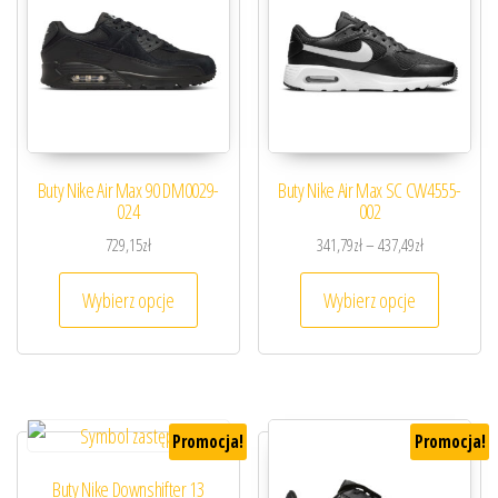
Buty Nike Air Max 90 DM0029-
Buty Nike Air Max SC CW4555-
024
002
Zakres cen: o
729,15
zł
341,79
zł
–
437,49
zł
Ten produkt ma wiele wariantów. Opcje można
Ten prod
Wybierz opcje
Wybierz opcje
Promocja!
Promocja!
Buty Nike Downshifter 13