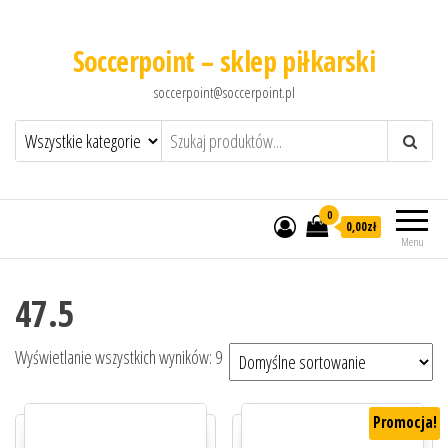
Soccerpoint – sklep piłkarski
soccerpoint@soccerpoint.pl
0
0,00
zł
Menu
47.5
Wyświetlanie wszystkich wyników: 9
Promocja!