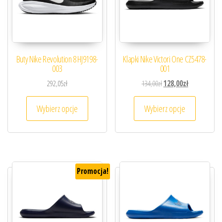
Buty Nike Revolution 8 HJ9198-
Klapki Nike Victori One CZ5478-
003
001
Pierwotna cena wynosiła
Aktualna cena
292,05
zł
134,00
zł
128,00
zł
Ten produkt ma wiele wariantów. Opcje można
Ten prod
Wybierz opcje
Wybierz opcje
Promocja!