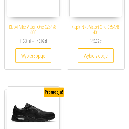
Klapki Nike Victori One CZ5478-
Klapki Nike Victori One CZ5478-
400
401
Zakres cen: od 115,31zł do 145,82zł
115,31
zł
–
145,82
zł
145,82
zł
Ten produkt ma wiele wariantów. Opcje można
Ten prod
Wybierz opcje
Wybierz opcje
Promocja!