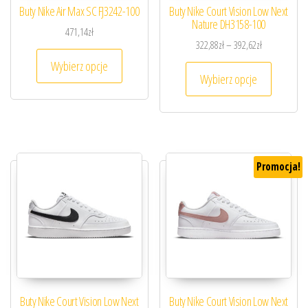
Buty Nike Air Max SC FJ3242-100
Buty Nike Court Vision Low Next
Nature DH3158-100
471,14
zł
Zakres cen: o
322,88
zł
–
392,62
zł
Ten produkt ma wiele wariantów. Opcje można
Wybierz opcje
Ten prod
Wybierz opcje
Promocja!
Buty Nike Court Vision Low Next
Buty Nike Court Vision Low Next