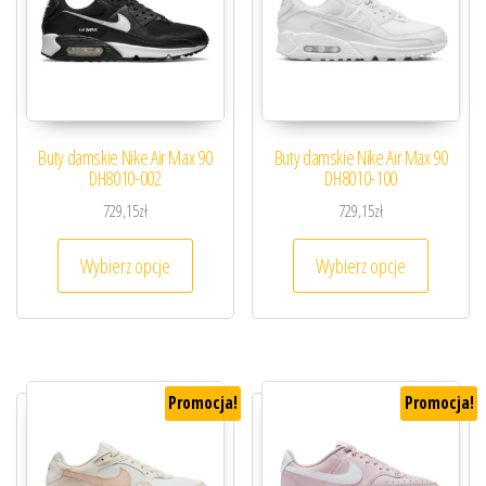
Buty damskie Nike Air Max 90
Buty damskie Nike Air Max 90
DH8010-002
DH8010-100
729,15
zł
729,15
zł
Ten produkt ma wiele wariantów. Opcje można
Ten prod
Wybierz opcje
Wybierz opcje
Promocja!
Promocja!