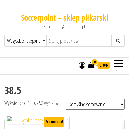
Soccerpoint – sklep piłkarski
soccerpoint@soccerpoint.pl
0
0,00
zł
Menu
38.5
Wyświetlanie 1–16 z 52 wyników
Promocja!