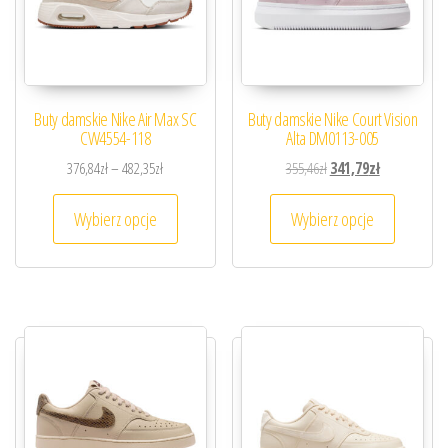
Buty damskie Nike Air Max SC
Buty damskie Nike Court Vision
CW4554-118
Alta DM0113-005
Zakres cen: od 376,84zł do 482,35zł
Pierwotna cena wynosiła
Aktualna cena
376,84
zł
–
482,35
zł
355,46
zł
341,79
zł
Ten produkt ma wiele wariantów. Opcje można
Ten prod
Wybierz opcje
Wybierz opcje