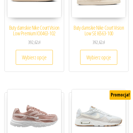
Buty damskie Nike Court Vision
Buty damskie Nike Court Vision
Low Premium IO0463-102
Low SE I6563-100
392,62
zł
392,62
zł
Ten produkt ma wiele wariantów. Opcje można
Ten prod
Wybierz opcje
Wybierz opcje
Promocja!