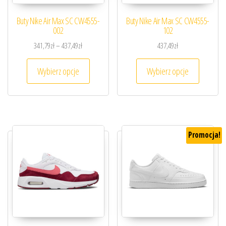
Buty Nike Air Max SC CW4555-
Buty Nike Air Max SC CW4555-
002
102
Zakres cen: od 341,79zł do 437,49zł
341,79
zł
–
437,49
zł
437,49
zł
Ten produkt ma wiele wariantów. Opcje można
Ten prod
Wybierz opcje
Wybierz opcje
Promocja!