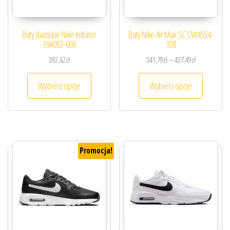
Buty damskie Nike Initiator
Buty Nike Air Max SC CW4554-
394053-600
108
Zakres cen: o
392,62
zł
341,79
zł
–
437,49
zł
Ten produkt ma wiele wariantów. Opcje można
Ten prod
Wybierz opcje
Wybierz opcje
Promocja!