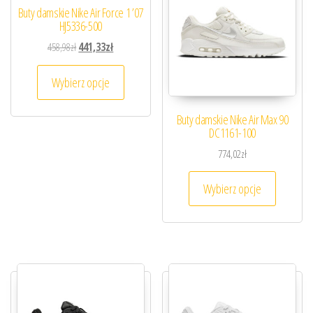
Buty damskie Nike Air Force 1 ’07
HJ5336-500
Pierwotna cena wynosiła: 458,98zł.
Aktualna cena wynosi: 441,33zł.
458,98
zł
441,33
zł
Ten produkt ma wiele wariantów. Opcje można
Wybierz opcje
Buty damskie Nike Air Max 90
DC1161-100
774,02
zł
Ten prod
Wybierz opcje