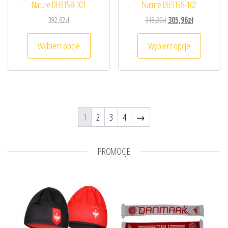
Nature DH3158-101
Nature DH3158-102
Pierwotna cena wynosiła
Aktualna cena
392,62
zł
318,20
zł
305,96
zł
Ten produkt ma wiele wariantów. Opcje można
Ten prod
Wybierz opcje
Wybierz opcje
1
2
3
4
→
PROMOCJE