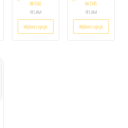
KK1342
KK1345
181,06
zł
181,06
zł
Opcje można wybrać na stronie produktu
en produkt ma wiele wariantów. Opcje można wybrać na stronie produktu
Ten produkt ma wiele wariantów. Opcje możn
Ten produk
Wybierz opcje
Wybierz opcje