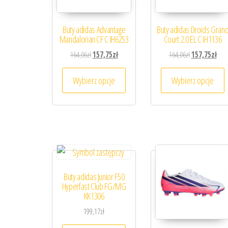
Buty adidas Advantage
Buty adidas Droids Gran
Mandalorian CF C IH6253
Court 2.0 EL C IH1136
Pierwotna cena wynosiła: 164,06zł.
Aktualna cena wynosi: 157,75zł.
Pierwotna cena
Aktu
164,06
zł
157,75
zł
164,06
zł
157,75
zł
Ten produkt ma wiele wariantów. 
T
Wybierz opcje
Wybierz opcje
Buty adidas Junior F50
Hyperfast Club FG/MG
KK1306
199,17
zł