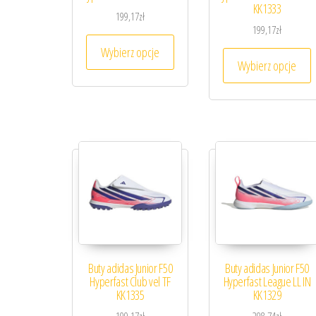
KK1333
199,17
zł
199,17
zł
Ten produkt ma wiele wariantów. 
Wybierz opcje
T
Wybierz opcje
Buty adidas Junior F50
Buty adidas Junior F50
Hyperfast Club vel TF
Hyperfast League LL IN
KK1335
KK1329