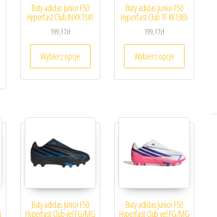
Opcje można wybrać na stronie produktu
Buty adidas Junior F50
Buty adidas Junior F50
Hyperfast Club IN KK1341
Hyperfast Club TF KK1365
199,17
zł
199,17
zł
Ten produkt ma wiele wariantów. Opcje możn
Ten produk
Wybierz opcje
Wybierz opcje
en produkt ma wiele wariantów. Opcje można wybrać na stronie produktu
Buty adidas Junior F50
Buty adidas Junior F50
G
Hyperfast Club vel FG/MG
Hyperfast Club vel FG/MG