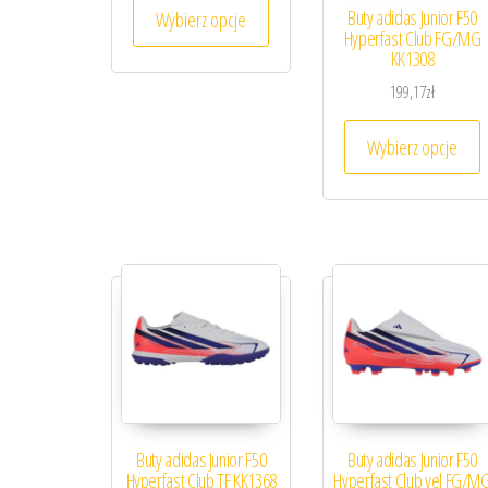
Ten produkt ma wiele wariantów. 
Buty adidas Junior F50
Wybierz opcje
Hyperfast Club FG/MG
KK1308
199,17
zł
T
Wybierz opcje
Buty adidas Junior F50
Buty adidas Junior F50
Hyperfast Club TF KK1368
Hyperfast Club vel FG/M