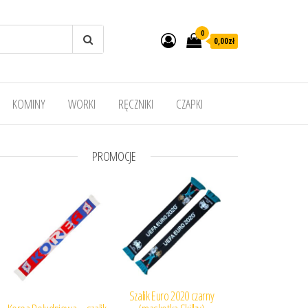
0
0,00
zł
KOMINY
WORKI
RĘCZNIKI
CZAPKI
PROMOCJE
Szalik Euro 2020 czarny