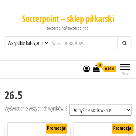
Soccerpoint – sklep piłkarski
soccerpoint@soccerpoint.pl
0
0,00
zł
Menu
26.5
Wyświetlanie wszystkich wyników: 5
Promocja!
Promocja!