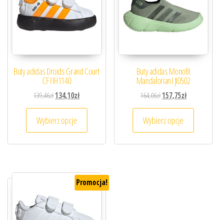
Buty adidas Droids Grand Court
Buty adidas Monofit
CF I IH1140
Mandalorian I JI0502
Pierwotna cena wynosiła: 139,46zł.
Aktualna cena wynosi: 134,10zł.
Pierwotna cena wynosiła
Aktualna cena
139,46
zł
134,10
zł
164,06
zł
157,75
zł
Ten produkt ma wiele wariantów. Opcje można
Ten prod
Wybierz opcje
Wybierz opcje
Promocja!