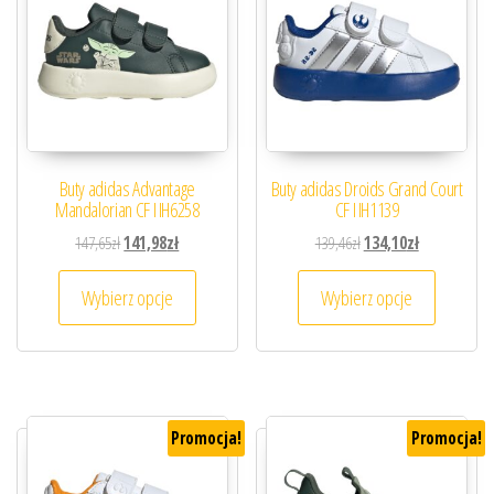
Buty adidas Advantage
Buty adidas Droids Grand Court
Mandalorian CF I IH6258
CF I IH1139
Pierwotna cena wynosiła: 147,65zł.
Aktualna cena wynosi: 141,98zł.
Pierwotna cena wynosiła
Aktualna cena
147,65
zł
141,98
zł
139,46
zł
134,10
zł
Ten produkt ma wiele wariantów. Opcje można
Ten prod
Wybierz opcje
Wybierz opcje
Promocja!
Promocja!