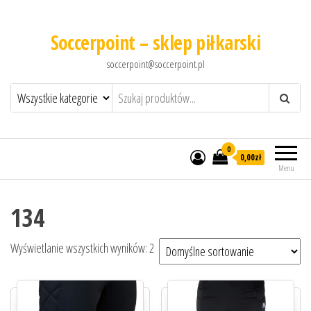
Soccerpoint – sklep piłkarski
soccerpoint@soccerpoint.pl
0
0,00
zł
Menu
134
Wyświetlanie wszystkich wyników: 2