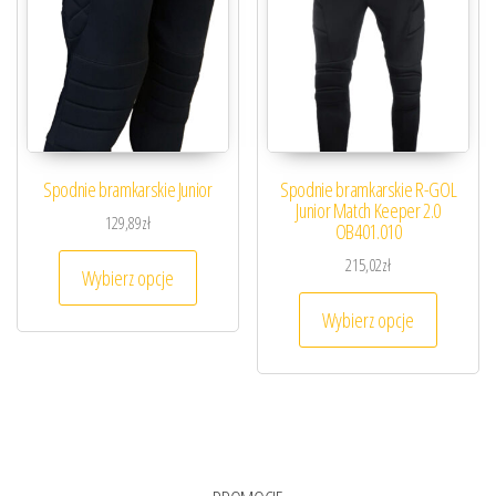
Spodnie bramkarskie Junior
Spodnie bramkarskie R-GOL
Junior Match Keeper 2.0
129,89
zł
OB401.010
Ten produkt ma wiele wariantów. Opcje można
215,02
zł
Wybierz opcje
Ten prod
Wybierz opcje