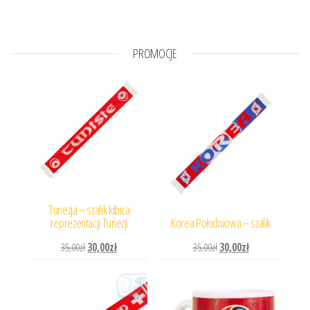
PROMOCJE
Tunezja – szalik kibica
reprezentacji Tunezji
Korea Południowa – szalik
Pierwotna cena wynosiła: 35,00zł.
Aktualna cena wynosi: 30,00zł.
Pierwotna cena wynosiła: 
Aktualna cena wyn
35,00
zł
30,00
zł
35,00
zł
30,00
zł