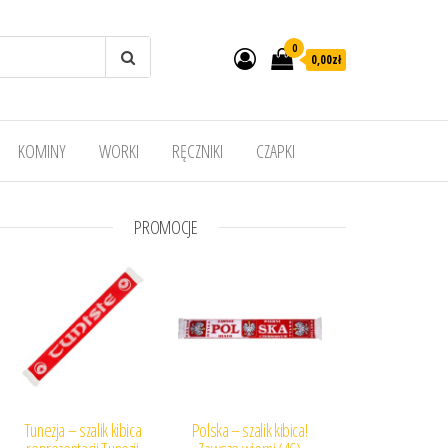
0
0,00
zł
KOMINY
WORKI
RĘCZNIKI
CZAPKI
PROMOCJE
Tunezja – szalik kibica
Polska – szalik kibica!