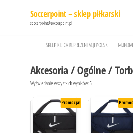
Soccerpoint – sklep piłkarski
soccerpoint@soccerpoint.pl
SKLEP KIBICA REPREZENTACJI POLSKI
MUNDIAL
Akcesoria / Ogólne / Tor
Wyświetlanie wszystkich wyników: 5
Promocja!
Promoc