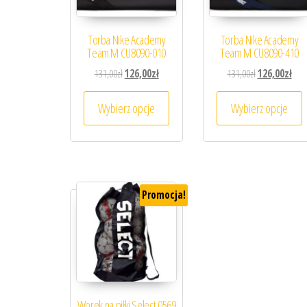
Torba Nike Academy
Torba Nike Academy
Team M CU8090-010
Team M CU8090-410
Pierwotna cena wynosiła: 131,00zł.
Aktualna cena wynosi: 126,00zł.
Pierwotna cena
Aktu
131,00
zł
126,00
zł
131,00
zł
126,00
zł
Ten produkt ma wiele wariantów. 
T
Wybierz opcje
Wybierz opcje
Promocja!
Worek na piłki Select 0569