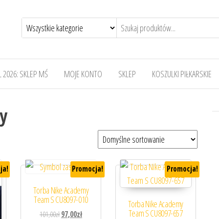
 2026: SKLEP MŚ
MOJE KONTO
SKLEP
KOSZULKI PIŁKARSKIE
by
ja!
Promocja!
Promocja!
Torba Nike Academy
Team S CU8097-010
Torba Nike Academy
Team S CU8097-657
Pierwotna cena wynosiła: 101,00zł.
Aktualna cena wynosi: 97,00zł.
101,00
zł
97,00
zł