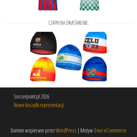
CZAPKI NA ZAMÓWIENIE:
Soccerpoint.pl 2026
Nowe koszulki reprezentacji
Dumnie wspierane przez
WordPress
|
Motyw:
Envo eCommerce