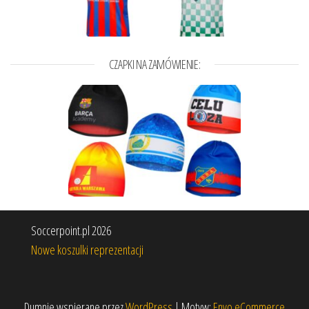
CZAPKI NA ZAMÓWIENIE:
Soccerpoint.pl 2026
Nowe koszulki reprezentacji
Dumnie wspierane przez
WordPress
|
Motyw:
Envo eCommerce