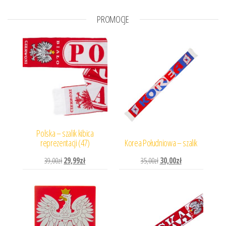
PROMOCJE
Polska – szalik kibica
reprezentacji (47)
Korea Południowa – szalik
Pierwotna cena wynosiła: 39,00zł.
Aktualna cena wynosi: 29,99zł.
Pierwotna cena wynosiła: 
Aktualna cena wyn
39,00
zł
29,99
zł
35,00
zł
30,00
zł