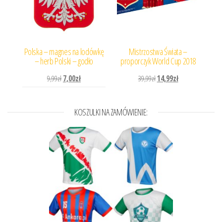
Polska – magnes na lodówkę
Mistrzostwa Świata –
– herb Polski – godło
proporczyk World Cup 2018
Pierwotna cena wynosiła: 9,99zł.
Aktualna cena wynosi: 7,00zł.
Pierwotna cena wynosiła: 
Aktualna cena wyn
9,99
zł
7,00
zł
39,99
zł
14,99
zł
KOSZULKI NA ZAMÓWIENIE: