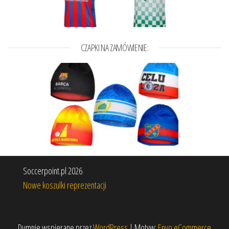
CZAPKI NA ZAMÓWIENIE:
Soccerpoint.pl 2026
Nowe koszulki reprezentacji
Dumnie wspierane przez
WordPress
|
Motyw:
Envo eCommerce