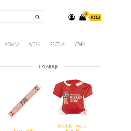
0
0,00
zł
KOMINY
WORKI
RĘCZNIKI
CZAPKI
PROMOCJE
MŚ 2018 – worek-