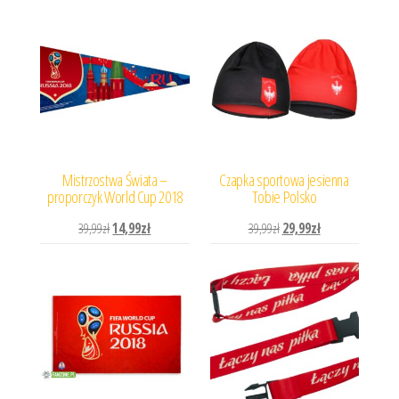
Mistrzostwa Świata –
Czapka sportowa jesienna
proporczyk World Cup 2018
Tobie Polsko
Pierwotna cena wynosiła: 39,99zł.
Aktualna cena wynosi: 14,99zł.
Pierwotna cena wynosiła: 
Aktualna cena wyn
39,99
zł
14,99
zł
39,99
zł
29,99
zł