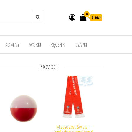
0
0,00
zł
KOMINY
WORKI
RĘCZNIKI
CZAPKI
PROMOCJE
Mistrzostwa Świata –