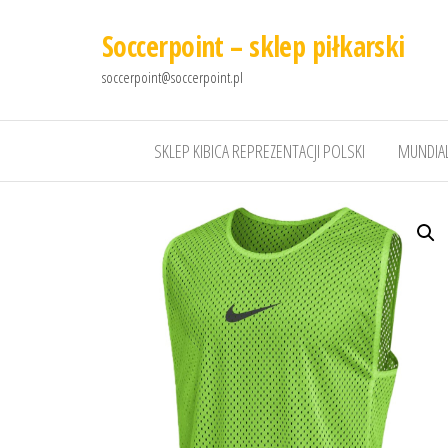
Soccerpoint – sklep piłkarski
soccerpoint@soccerpoint.pl
SKLEP KIBICA REPREZENTACJI POLSKI
MUNDIAL