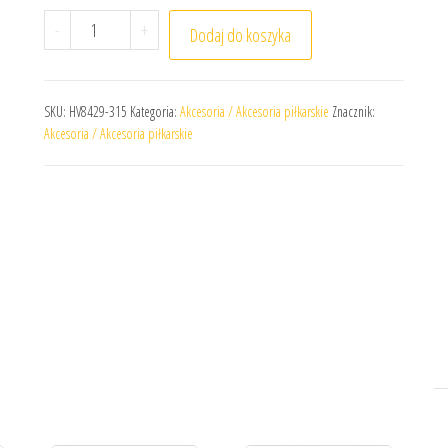
ilość Znacznik Nike Park HV8429-315
-
+
Dodaj do koszyka
SKU:
HV8429-315
Kategoria:
Akcesoria / Akcesoria piłkarskie
Znacznik:
Akcesoria / Akcesoria piłkarskie