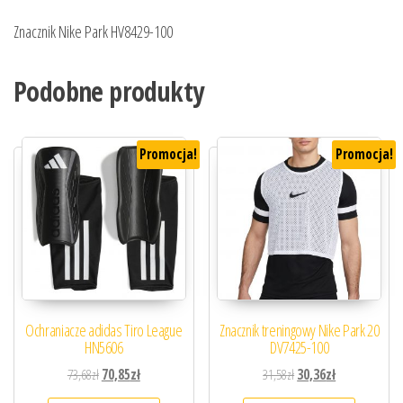
Znacznik Nike Park HV8429-100
Podobne produkty
Promocja!
Promocja!
Ochraniacze adidas Tiro League
Znacznik treningowy Nike Park 20
HN5606
DV7425-100
Pierwotna cena wynosiła: 73,68zł.
Aktualna cena wynosi: 70,85zł.
Pierwotna cena wynosiła
Aktualna cena 
73,68
zł
70,85
zł
31,58
zł
30,36
zł