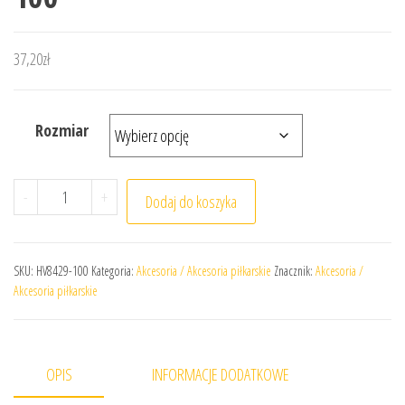
37,20
zł
Rozmiar
ilość Znacznik Nike Park HV8429-100
-
+
Dodaj do koszyka
SKU:
HV8429-100
Kategoria:
Akcesoria / Akcesoria piłkarskie
Znacznik:
Akcesoria /
Akcesoria piłkarskie
OPIS
INFORMACJE DODATKOWE