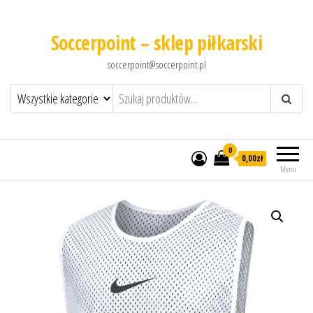
Soccerpoint – sklep piłkarski
soccerpoint@soccerpoint.pl
0
0,00
zł
Menu