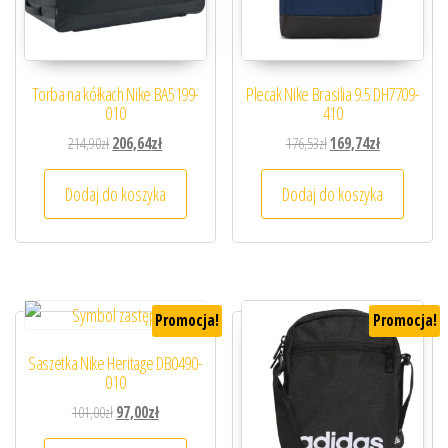
Torba na kółkach Nike BA5199-
Plecak Nike Brasilia 9.5 DH7709-
010
410
Pierwotna cena wynosiła: 214,90zł.
Aktualna cena wynosi: 206,64zł.
Pierwotna cena wynosiła
Aktualna cena
214,90
zł
206,64
zł
176,53
zł
169,74
zł
Dodaj do koszyka
Dodaj do koszyka
Promocja!
Promocja!
Saszetka Nike Heritage DB0490-
010
Pierwotna cena wynosiła: 101,00zł.
Aktualna cena wynosi: 97,00zł.
101,00
zł
97,00
zł