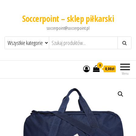
Soccerpoint – sklep piłkarski
soccerpoint@soccerpoint.pl
0
0,00
zł
Menu