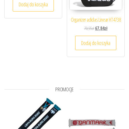
Dodaj do koszyka
Organizer adidas Linear HT4738
Pierwotna cena wynosiła
Aktualna cena 
70,55
zł
67,84
zł
Dodaj do koszyka
PROMOCJE