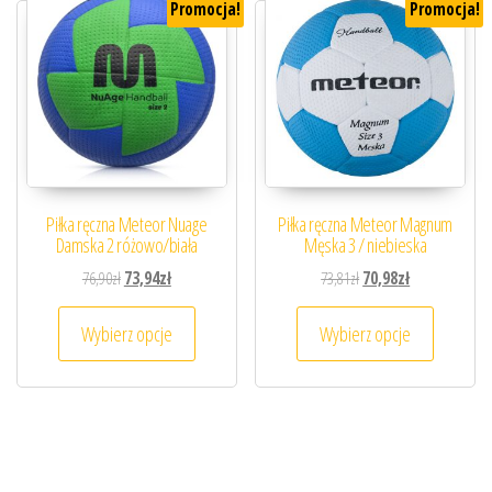
Promocja!
Promocja!
Piłka ręczna Meteor Nuage
Piłka ręczna Meteor Magnum
Damska 2 różowo/biała
Męska 3 / niebieska
Pierwotna cena wynosiła: 76,90zł.
Aktualna cena wynosi: 73,94zł.
Pierwotna cena wynosiła
Aktualna cena 
76,90
zł
73,94
zł
73,81
zł
70,98
zł
Ten produkt ma wiele wariantów. Opcje można
Ten prod
Wybierz opcje
Wybierz opcje