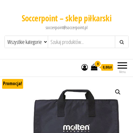
Soccerpoint – sklep piłkarski
soccerpoint@soccerpoint.pl
0
0,00
zł
Menu
Promocja!