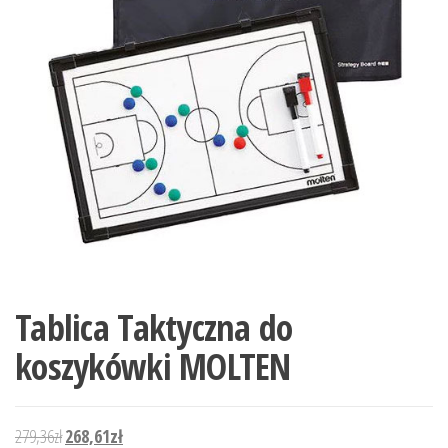
Tablica Taktyczna do
koszykówki MOLTEN
Pierwotna cena wynosiła: 279,36zł.
Aktualna cena wynosi: 268,61zł.
279,36
zł
268,61
zł