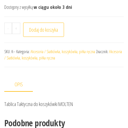
Dostępny z wysyłką
w ciągu około 3 dni
ilość Tablica Taktyczna do koszykówki MOLTEN
-
+
Dodaj do koszyka
SKU:
K--
Kategoria:
Akcesoria / Siatkówka, koszykówka, piłka ręczna
Znacznik:
Akcesoria
/ Siatkówka, koszykówka, piłka ręczna
OPIS
Tablica Taktyczna do koszykówki MOLTEN
Podobne produkty