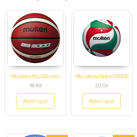
Piłka Molten B5G3000 rozm.5
Piłka siatkowa Molten V5M4500
188,99
zł
223,12
zł
Ten produkt ma wiele wariantów. Opcje można
Ten prod
Wybierz opcje
Wybierz opcje