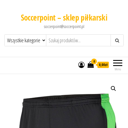
Soccerpoint – sklep piłkarski
soccerpoint@soccerpoint.pl
0
0,00
zł
Menu