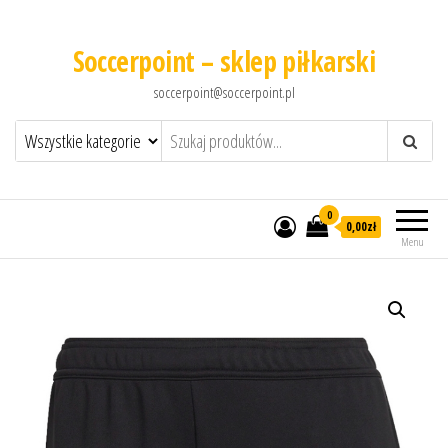
Soccerpoint – sklep piłkarski
soccerpoint@soccerpoint.pl
0
0,00
zł
Menu