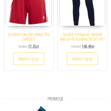
Spodenki damskie adidas Tiro
Spodnie treningowe damskie
24 IR9373
Nike Dri-Fit Academy DR1671-451
Pierwotna cena wynosiła: 80,44zł.
Aktualna cena wynosi: 77,35zł.
Pierwotna cena wynosiła
Aktualna cena
80,44
zł
77,35
zł
154,43
zł
148,49
zł
Ten produkt ma wiele wariantów. Opcje można
Ten prod
Wybierz opcje
Wybierz opcje
PROMOCJE