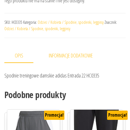
Tego produktu nie ma na stanie i nie jest dostępny.
SKU:
HC0335
Kategoria:
Odzież / Kobieta / Spodnie, spodenki, legginsy
Znacznik:
Odzież / Kobieta / Spodnie, spodenki, legginsy
OPIS
INFORMACJE DODATKOWE
Spodnie treningowe damskie adidas Entrada 22 HC0335
Podobne produkty
Promocja!
Promocja!