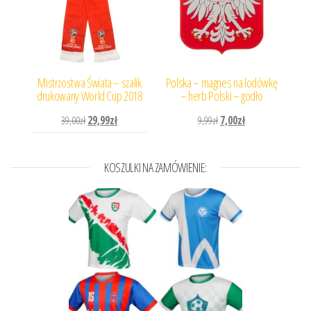
Mistrzostwa Świata – szalik
Polska – magnes na lodówkę
drukowany World Cup 2018
– herb Polski – godło
Pierwotna cena wynosiła: 39,00zł.
Aktualna cena wynosi: 29,99zł.
Pierwotna cena wynosiła: 
Aktualna cena wynos
39,00
zł
29,99
zł
9,99
zł
7,00
zł
KOSZULKI NA ZAMÓWIENIE: