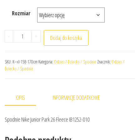
Rozmiar
ilość Spodnie Nike Junior Park 26 Fleece IB1252-010
-
+
Dodaj do koszyka
SKU:
K--xl-158-170cm
Kategoria:
Odzież / Dziecko / Spodnie
Znacznik:
Odzież /
Dziecko / Spodnie
OPIS
INFORMACJE DODATKOWE
Spodnie Nike Junior Park 26 Fleece IB1252-010