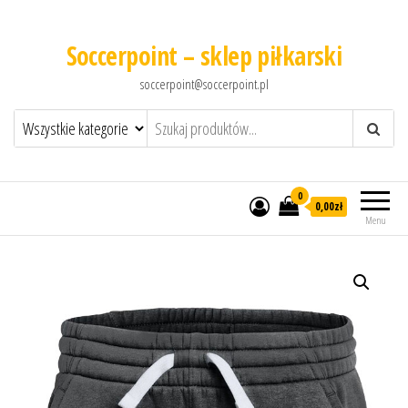
Soccerpoint – sklep piłkarski
soccerpoint@soccerpoint.pl
0
0,00
zł
Menu