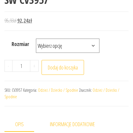
Pierwotna cena wynosiła: 95,93zł.
Aktualna cena wynosi: 92,24zł.
95,93
zł
92,24
zł
Rozmiar
ilość Spodnie adidas Junior Core 18 SW CV3957
-
+
Dodaj do koszyka
SKU:
CV3957
Kategoria:
Odzież / Dziecko / Spodnie
Znacznik:
Odzież / Dziecko /
Spodnie
OPIS
INFORMACJE DODATKOWE