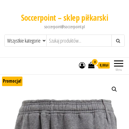
Soccerpoint – sklep piłkarski
soccerpoint@soccerpoint.pl
0
0,00
zł
Menu
Promocja!