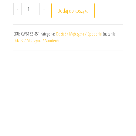
ilość Spodenki treningowe Nike Park 20 CW6152-451
-
+
Dodaj do koszyka
SKU:
CW6152-451
Kategoria:
Odzież / Mężczyzna / Spodenki
Znacznik:
Odzież / Mężczyzna / Spodenki