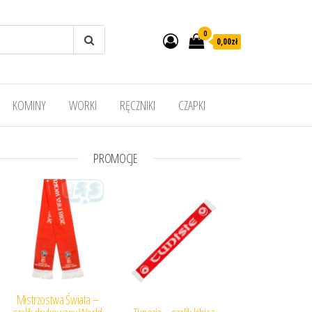
0
0,00
zł
KOMINY
WORKI
RĘCZNIKI
CZAPKI
PROMOCJE
Mistrzostwa Świata –