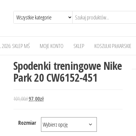
 2026: SKLEP MŚ
MOJE KONTO
SKLEP
KOSZULKI PIŁKARSKIE
Spodenki treningowe Nike
Park 20 CW6152-451
Pierwotna cena wynosiła: 101,00zł.
Aktualna cena wynosi: 97,00zł.
101,00
zł
97,00
zł
Rozmiar