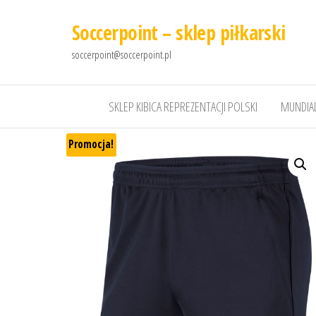
Soccerpoint – sklep piłkarski
soccerpoint@soccerpoint.pl
SKLEP KIBICA REPREZENTACJI POLSKI
MUNDIAL
Promocja!