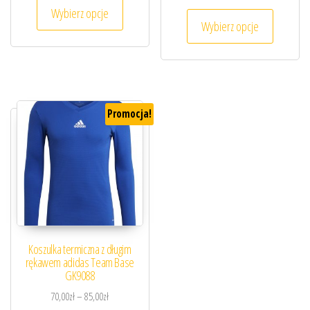
Ten produkt ma wiele wariantów. Opcje można
Wybierz opcje
Ten prod
Wybierz opcje
Promocja!
Koszulka termiczna z długim
rękawem adidas Team Base
GK9088
Zakres cen: od 70,00zł do 85,00zł
70,00
zł
–
85,00
zł