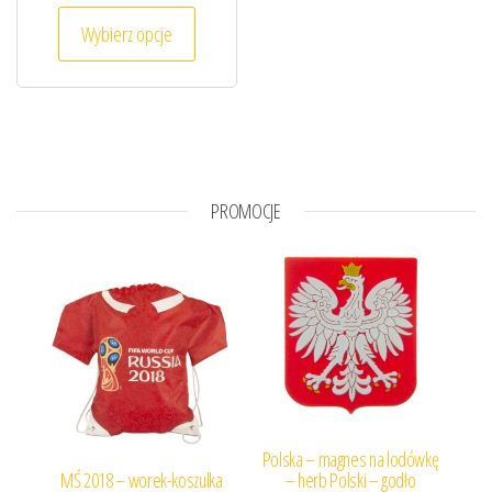
Ten produkt ma wiele wariantów. Opcje można
Wybierz opcje
PROMOCJE
Polska – magnes na lodówkę
MŚ 2018 – worek-koszulka
– herb Polski – godło