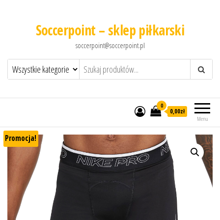
Soccerpoint – sklep piłkarski
soccerpoint@soccerpoint.pl
0
0,00
zł
Menu
Promocja!