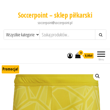
Soccerpoint – sklep piłkarski
soccerpoint@soccerpoint.pl
0
0,00
zł
Menu
Promocja!