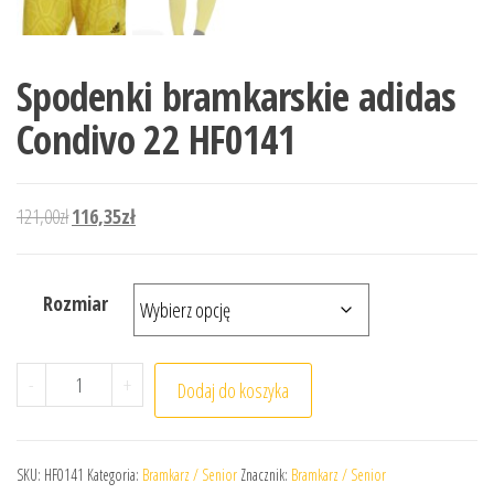
Spodenki bramkarskie adidas
Condivo 22 HF0141
Pierwotna cena wynosiła: 121,00zł.
Aktualna cena wynosi: 116,35zł.
121,00
zł
116,35
zł
Rozmiar
ilość Spodenki bramkarskie adidas Condivo 22 HF0141
-
+
Dodaj do koszyka
SKU:
HF0141
Kategoria:
Bramkarz / Senior
Znacznik:
Bramkarz / Senior