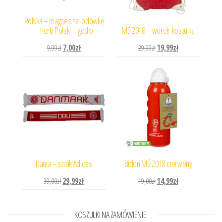
Polska – magnes na lodówkę
– herb Polski – godło
MŚ 2018 – worek-koszulka
Pierwotna cena wynosiła: 9,99zł.
Aktualna cena wynosi: 7,00zł.
Pierwotna cena wynosiła: 
Aktualna cena wyn
9,99
zł
7,00
zł
29,99
zł
19,99
zł
Dania – szalik Adidas
Bidon MŚ 2018 czerwony
Pierwotna cena wynosiła: 39,00zł.
Aktualna cena wynosi: 29,99zł.
Pierwotna cena wynosiła: 
Aktualna cena wyn
39,00
zł
29,99
zł
19,00
zł
14,99
zł
KOSZULKI NA ZAMÓWIENIE: