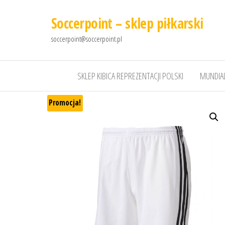
Soccerpoint – sklep piłkarski
soccerpoint@soccerpoint.pl
SKLEP KIBICA REPREZENTACJI POLSKI
MUNDIAL
Promocja!