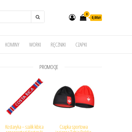
0
0,00
zł
KOMINY
WORKI
RĘCZNIKI
CZAPKI
PROMOCJE
Kostaryka – szalik kibica
Czapka sportowa