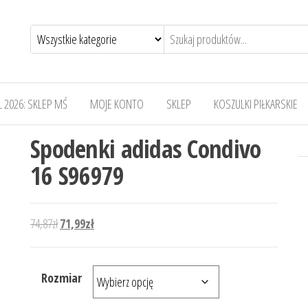
 2026: SKLEP MŚ
MOJE KONTO
SKLEP
KOSZULKI PIŁKARSKIE
Spodenki adidas Condivo
16 S96979
Pierwotna cena wynosiła: 74,87zł.
Aktualna cena wynosi: 71,99zł.
74,87
zł
71,99
zł
Rozmiar