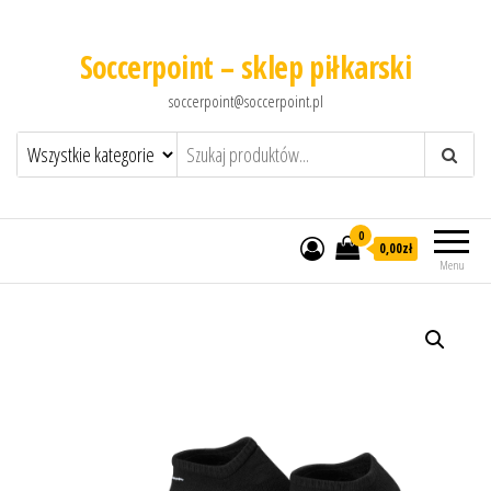
Soccerpoint – sklep piłkarski
soccerpoint@soccerpoint.pl
0
0,00
zł
Menu