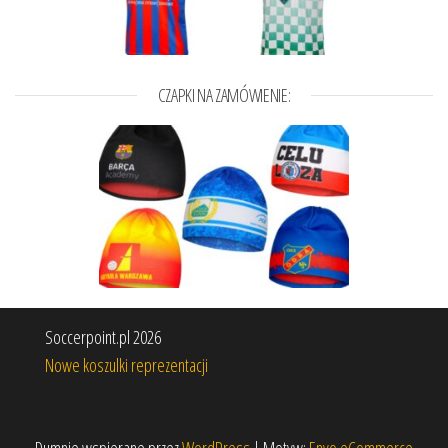
CZAPKI NA ZAMÓWIENIE:
Soccerpoint.pl 2026
Nowe koszulki reprezentacji
Dumnie wspierane przez
WordPress
|
Motyw:
Envo eCommerce