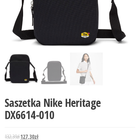
Saszetka Nike Heritage
DX6614-010
Pierwotna cena wynosiła: 132,39zł.
Aktualna cena wynosi: 127,30zł.
132,39
zł
127,30
zł