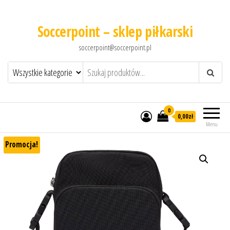
Soccerpoint – sklep piłkarski
soccerpoint@soccerpoint.pl
0
0,00
zł
Menu
Promocja!