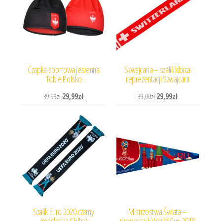
Czapka sportowa jesienna
Szwajcaria – szalik kibica
Tobie Polsko
reprezentacji Szwajcarii
Pierwotna cena wynosiła: 39,99zł.
Aktualna cena wynosi: 29,99zł.
Pierwotna cena wynosiła: 
Aktualna cena wyn
39,99
zł
29,99
zł
39,00
zł
29,99
zł
Szalik Euro 2020 czarny
Mistrzostwa Świata –