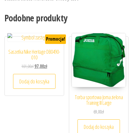
Podobne produkty
Promocja!
Saszetka Nike Heritage DB0490-
010
Pierwotna cena wynosiła: 101,00zł.
Aktualna cena wynosi: 97,00zł.
101,00
zł
97,00
zł
Dodaj do koszyka
Torba sportowa Joma zielona
Training III Large
69,00
zł
Dodaj do koszyka