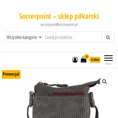
Soccerpoint – sklep piłkarski
soccerpoint@soccerpoint.pl
0
0,00
zł
Menu
Promocja!