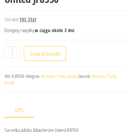
Pierwotna cena wynosiła: 107,46zł.
Aktualna cena wynosi: 103,33zł.
107,46
zł
103,33
zł
Dostępny z wysyłką
w ciągu około 3 dni
ilość Saszetka adidas Manchester United JF8350
-
+
Dodaj do koszyka
SKU:
K-JF8350-
Kategoria:
Akcesoria / Torby, plecaki
Znacznik:
Akcesoria / Torby,
plecaki
OPIS
Saszetka adidas Manchester United JF8350